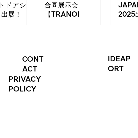
トドアショ
合同展示会
JAPA
に出展！
【TRANOI
202
TOKYO】出展
の総合イベント
パシフ
トドアショー
れる「JAP
ヨーロッパを代表するフラ
IPIZIが出展いた
2025」
ンス・パリ発の国際的な合
します
同展示会「トラノイ
IDEAP
（TRANOÏ）」が、「トラノ
CONT
イ・トーキョー（TRANOÏ
ORT
ACT
TOKYO）」として日本に上
PRIVACY
陸。
POLICY