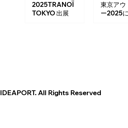
2025TRANOÏ
東京アウ
TOKYO 出展
ー2025
フランス・パリ発の国際的
アウトドア
な合同展示会「トラノイ・
【東京アウ
トーキョー（TRANOÏ
2025】にIZ
TOKYO）」。 2025年9月3
します。
日(水)、9月4日(木)の2日
間、第3回目は1周年を記念
して国立代々木競技場にて
開催され、IZIPIZIも出展い
たします。
IDEAPORT. All Rights Reserved